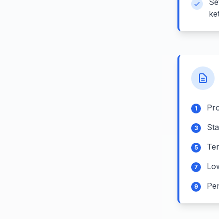
Se
ke
Pr
1
St
3
Ten
5
Lo
7
Pe
9