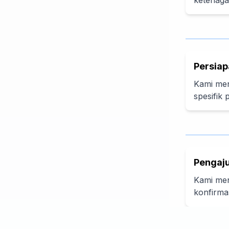
ketenaga
Persiap
Kami men
spesifik
Pengaju
Kami men
konfirma