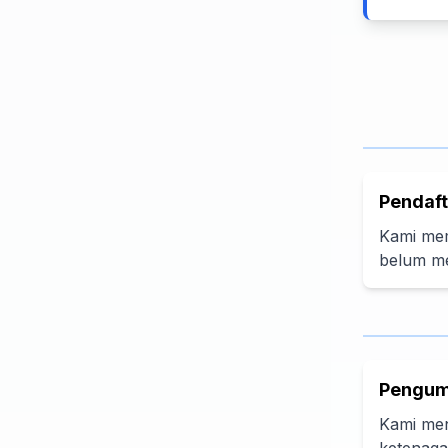
Pendaf
Kami mem
belum me
Pengum
Kami men