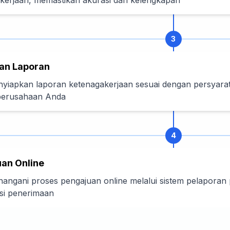
kerjaan, memastikan akurasi dan kelengkapan
3
an Laporan
yiapkan laporan ketenagakerjaan sesuai dengan persyarata
 perusahaan Anda
4
an Online
angani proses pengajuan online melalui sistem pelaporan
si penerimaan