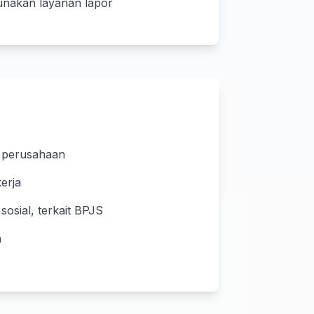
unakan layanan lapor
s perusahaan
erja
sosial, terkait BPJS
n