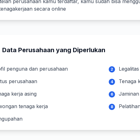
telah perusahaan kamu terdaftar, kamu sudah bisa mengg
tenagakerjaan secara online
Data Perusahaan yang Diperlukan
ofil penguna dan perusahaan
Legalita
2
atus perusahaan
Tenaga k
4
aga kerja asing
Jaminan 
6
wongan tenaga kerja
Pelatiha
8
ngupahan